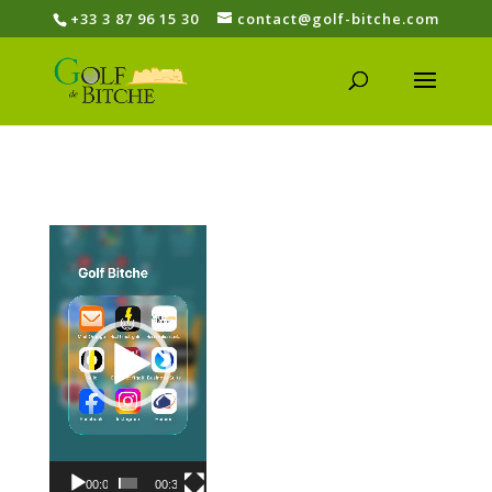
+33 3 87 96 15 30
contact@golf-bitche.com
Lecteur
vidéo
00:00
00:37