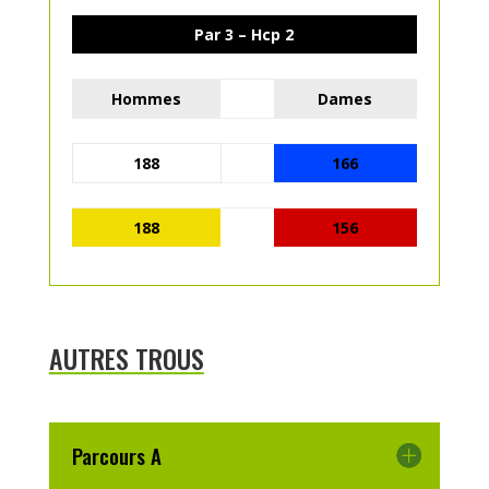
Par 3 – Hcp 2
Hommes
Dames
188
166
188
156
AUTRES TROUS
Parcours A